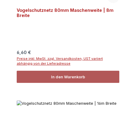
Vogelschutznetz 80mm Maschenweite | 8m
Breite
Regulärer Preis:
6,60 €
Preise inkl. MwSt. zzgl. Versandkosten, UST variiert
abhängig von der Lieferadresse
In den Warenkorb