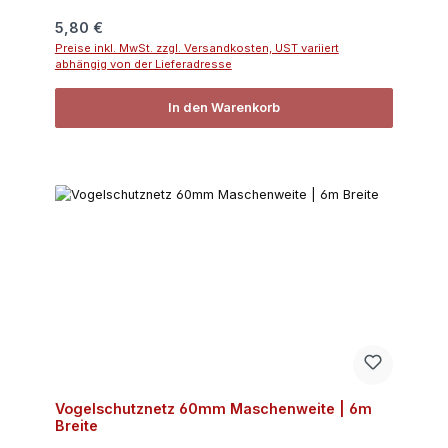
Regulärer Preis:
5,80 €
Preise inkl. MwSt. zzgl. Versandkosten, UST variiert
abhängig von der Lieferadresse
In den Warenkorb
Vogelschutznetz 60mm Maschenweite | 6m
Breite