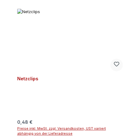
Netzclips
Regulärer Preis:
0,48 €
Preise inkl. MwSt. zzgl. Versandkosten, UST variiert
abhängig von der Lieferadresse