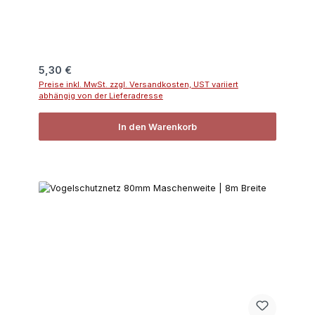
Regulärer Preis:
5,30 €
Preise inkl. MwSt. zzgl. Versandkosten, UST variiert
abhängig von der Lieferadresse
In den Warenkorb