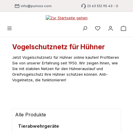
Zum Hauptinhalt springen
info@purivox.com
(0 63 55) 95 43 - 0
Du hast 0 Produk
Vogelschutznetz für Hühner
Jetzt Vogelschutznetz für Hühner online kaufen! Profitieren
Sie von unserer Erfahrung seit 1950. Wir zeigen Ihnen, wie
Sie mit stabilen Netzen für den Hühnerauslauf und
Greifvogelschutz Ihre Hühner schützen können. Anti-
Vogelnetze, die funktionieren!
Alle Produkte
Tierabwehrgeräte