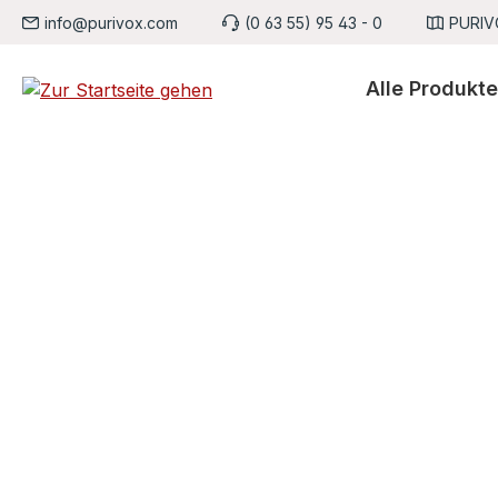
info@purivox.com
(0 63 55) 95 43 - 0
PURIVO
m Hauptinhalt springen
Zur Suche springen
Zur Hauptnavigation springen
Alle Produkte