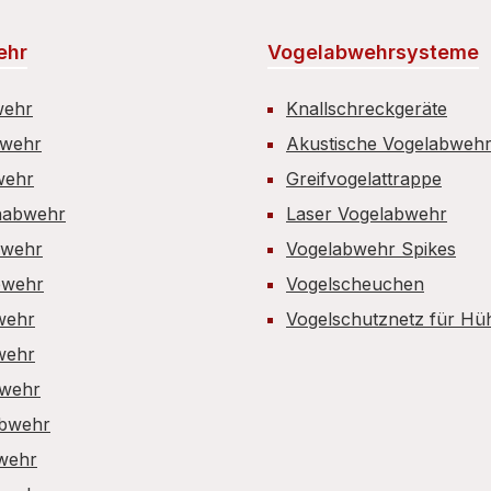
ehr
Vogelabwehrsysteme
wehr
Knallschreckgeräte
bwehr
Akustische Vogelabweh
wehr
Greifvogelattrappe
nabwehr
Laser Vogelabwehr
bwehr
Vogelabwehr Spikes
wehr
Vogelscheuchen
wehr
Vogelschutznetz für Hü
wehr
wehr
bwehr
wehr