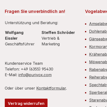
Fragen Sie unverbindlich an!
Vogelabw
Unterstützung und Beratung:
Amselab
Dohlena
Wolfgang
Steffen Schröder
Eissler
Vertrieb &
Gänseab
Geschäftsführer
Marketing
Kormora
Krähena
Möwenab
Kundenservice Team
Telefon: +49 (6355) 95430
Rabenab
E-Mail:
info@purivox.com
Reiherab
Spechtab
Oder über unser
Kontaktformular
.
Sperbera
Starenab
Vertrag widerrufen