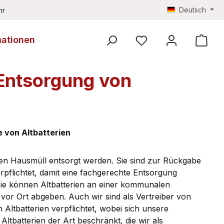
Deutsch
hr
mationen
Du hast 0 Produkte au
 Entsorgung von
 von Altbatterien
den Hausmüll entsorgt werden. Sie sind zur Rückgabe
erpflichtet, damit eine fachgerechte Entsorgung
Sie können Altbatterien an einer kommunalen
vor Ort abgeben. Auch wir sind als Vertreiber von
Altbatterien verpflichtet, wobei sich unsere
ltbatterien der Art beschränkt, die wir als