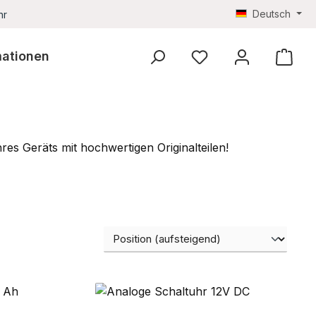
Deutsch
hr
mationen
Du hast 0 Produkte au
hres Geräts mit hochwertigen Originalteilen!