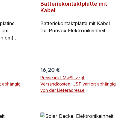
Batteriekontaktplatte mit
Kabel
platine
Batteriekontaktplatte mit Kabel
2 cm
für Purivox Elektronikeinheit
in cm)
Regulärer Preis:
16,20 €
Preise inkl. MwSt. zzgl.
t abhängig
Versandkosten, UST variiert abhängig
von der Lieferadresse
rb
In den Warenkorb