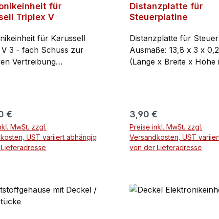
onikeinheit für
Distanzplatte für
erbrauch sehr stark
ell Triplex V
Steuerplatine
n und somit die Laufzeit
allschreckgeräte stark
nikeinheit für Karussell
Distanzplatte für Steuer
ern. Für den Einbau in ein
huss zur
Ausmaße: 13,8 x 3 x 0,
endes Geräte sehen Sie
ven Vertreibung
(Länge x Breite x Höhe 
en Anschlussplan
recken - hochfliegen –
Gewicht: 0,02 kg
egen) unregelmäßige
folgen. Keine Gewöhnung
4 Zeitbereiche mit
rer Preis:
Regulärer Preis:
0 €
3,90 €
szahlensteuerung.
nkl. MwSt. zzgl.
Preise inkl. MwSt. zzgl.
uhr eingebaut.
kosten, UST variiert abhängig
Versandkosten, UST variier
ngsfreiheit, weitere
 Lieferadresse
von der Lieferadresse
lmäsigkeiten
mierbar, definierte Ein-
In den Warenkorb
In den Warenko
sschaltzeitpunkte.
erbrauch optimiert.
itbetrieb ohne
iewechsel