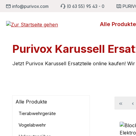
info@purivox.com
(0 63 55) 95 43 - 0
PURIVO
m Hauptinhalt springen
Zur Suche springen
Zur Hauptnavigation springen
Alle Produkte
Purivox Karussell Ersat
Jetzt Purivox Karussell Ersatzteile online kaufen! Wir
Alle Produkte
Tierabwehrgeräte
Vogelabwehr