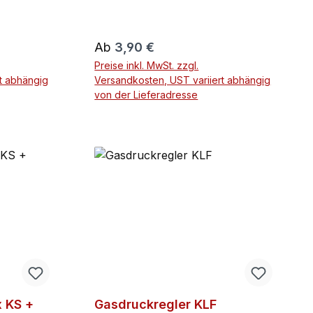
ild zeigt
uten
Regulärer Preis:
Ab
3,90 €
Preise inkl. MwSt. zzgl.
CHT Teil
t abhängig
Versandkosten, UST variiert abhängig
von der Lieferadresse
rb
 KS +
Gasdruckregler KLF