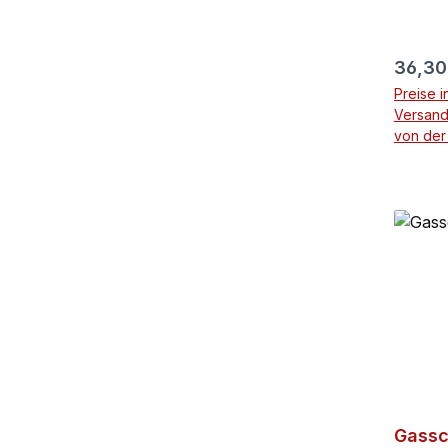
Knalls
der Na
Kauf e
Regulä
36,30
einen n
Preise i
Versand
von der
Gassc