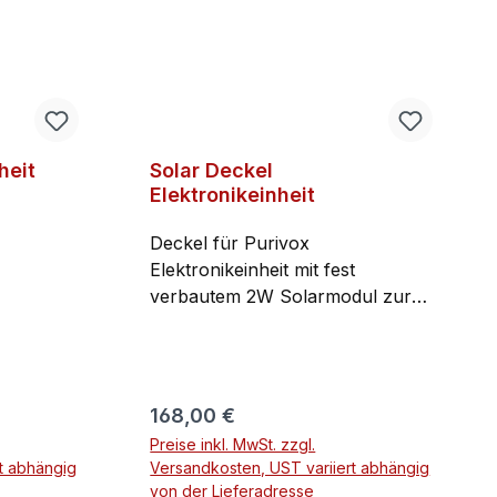
heit
Solar Deckel
Elektronikeinheit
Deckel für Purivox
Elektronikeinheit mit fest
verbautem 2W Solarmodul zur
Stromversorgung des Akkus
für
(Akku muss seperat erworben
en Sie 4
werden). Verwendung NUR mit
 den
den Purivox Karussell Triplex V
Regulärer Preis:
168,00 €
ehäuse
Modellen (Nicht zu verwenden
Preise inkl. MwSt. zzgl.
bei dem Purivox Triplex V).
t abhängig
Versandkosten, UST variiert abhängig
nen Sie
von der Lieferadresse