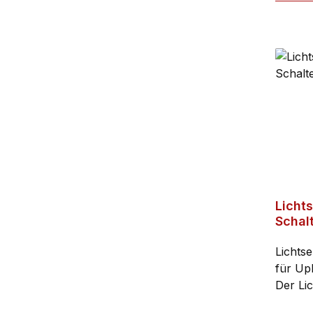
enthalt
Nicht 
2x Bloc
Licht
Schal
Lichts
für Upl
Der Lic
Schieß