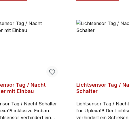
hier Nr. 108335 mitbeste
en: 1x Elektronikeinheit
In den Warenkorb
Umbauanleitung und Bo
In den Warenko
im Lieferumfang enthalten:
finden Sie hier.
kbatterie
sensor Tag / Nacht
Lichtsensor Tag / N
ter mit Einbau
Schalter
ensor Tag / Nacht Schalter
Lichtsensor Tag / Nacht
exa19 inklusive Einbau.
für Uplexa19 Der Lichts
htsensor verhindert ein
verhindert ein Schießen
en des
Knallschreckgerätes w