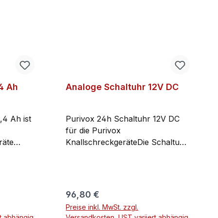
4 Ah
Analoge Schaltuhr 12V DC
,4 Ah ist
Purivox 24h Schaltuhr 12V DC
für die Purivox
räte
KnallschreckgeräteDie Schaltuhr
ng ist
ist eine spezielle
kabel
witterungsbeständige 24h
mit der
Zeitschaltuhr. Diese zeichnet sich
den,
durch einen sehr geringen
Regulärer Preis:
96,80 €
n Akku
Stromverbrauch aus, um eine
Preise inkl. MwSt. zzgl.
ikeinheit
möglichst lange Betriebsdauer
t abhängig
Versandkosten, UST variiert abhängig