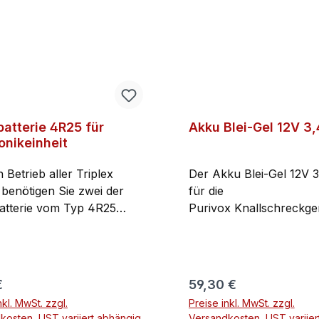
batterie 4R25 für
Akku Blei-Gel 12V 3,
onikeinheit
 Betrieb aller Triplex
Der Akku Blei-Gel 12V 3
 benötigen Sie zwei der
für die
atterie vom Typ 4R25
Purivox Knallschreckge
 Lieferumfang besteht aus
ausgelegt.Im Lieferumfa
x Batterie (Für den Betrieb
ebenfalls ein Anschluss
rivox Geräte, benötigen
enthalten um den Akku 
Batterien). Lieferung nur
Steuereinheit zu verbin
rer Preis:
Regulärer Preis:
€
59,30 €
alb Deutschlands und
sowie ein Halter um de
nkl. MwSt. zzgl.
Preise inkl. MwSt. zzgl.
alb der EU möglich.
leichter aus der Elektron
kosten, UST variiert abhängig
Versandkosten, UST variier