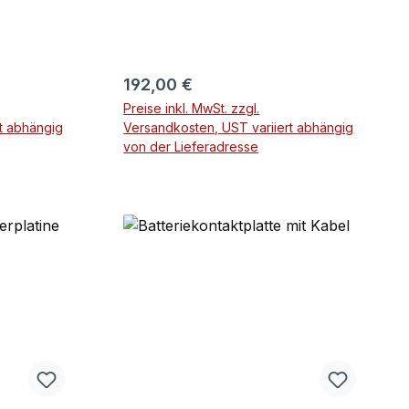
Regulärer Preis:
192,00 €
Preise inkl. MwSt. zzgl.
t abhängig
Versandkosten, UST variiert abhängig
von der Lieferadresse
rb
In den Warenkorb