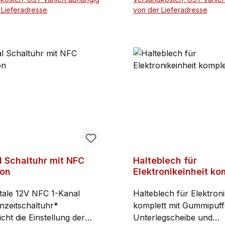
s zur Entsorgung von
zu entnehmen. Ausmaße
 Lieferadresse
von der Lieferadresse
erien
7 x 7 cm (Länge x Brei
In den Warenkorb
in cm) Gewicht: 1,5 kg
In den Warenko
l Schaltuhr mit NFC
Halteblech für
ion
Elektronikeinheit ko
itale 12V NFC 1-Kanal
Halteblech für Elektroni
zeitschaltuhr*
komplett mit Gummipuff
cht die Einstellung der
Unterlegscheibe und