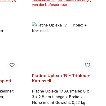
: 13,5 x
der Vogelabwehrgeräte zu
von der Lieferadresse
te x Höhe
erreichen.
rb
In den Warenkorb
Platine Uplexa 19 - Triplex +
mplett
Karussell
keinheit
Platine Uplexa 19 Ausmaße: 8 x
er,
3 x 2,8 cm (Länge x Breite x
Höhe in cm) Gewicht: 0,22 kg