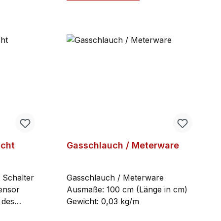
llen.
hrskizze
rb
In den Warenkorb
acht
Gasschlauch / Meterware
 Schalter
Gasschlauch / Meterware
ensor
Ausmaße: 100 cm (Länge in cm)
 des
Gewicht: 0,03 kg/m
ährend