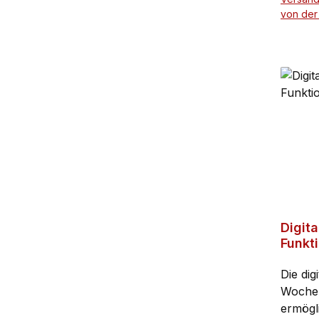
Hinwei
von der
Altbatt
Digita
Funkt
Die dig
Wochen
ermögli