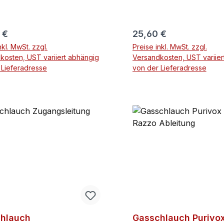
chreckgerätes während
der Nacht.Hinweis: Das B
cht. Nur möglich beim
den Zustand im eingeba
ines Neugerätes oder
Zustand in einer
rer Preis:
Regulärer Preis:
 €
25,60 €
euen Elektronikeinheit.
Elektronikeinheit. Die
nkl. MwSt. zzgl.
Preise inkl. MwSt. zzgl.
Elektronikeinheit ist NI
kosten, UST variiert abhängig
Versandkosten, UST variier
des Lieferumfangs
 Lieferadresse
von der Lieferadresse
In den Warenkorb
In den Warenko
hlauch
Gasschlauch Purivox