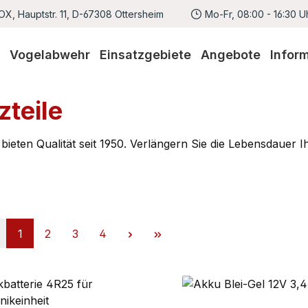
X, Hauptstr. 11, D-67308 Ottersheim
Mo-Fr, 08:00 - 16:30 U
Vogelabwehr
Einsatzgebiete
Angebote
Infor
zteile
 bieten Qualität seit 1950. Verlängern Sie die Lebensdauer I
Seite
Seite
Seite
Seite
1
2
3
4