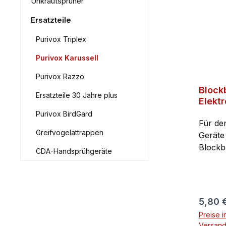
Unkrautsprüher
Ersatzteile
Purivox Triplex
Purivox Karussell
Purivox Razzo
Block
Ersatzteile 30 Jahre plus
Elektr
Purivox BirdGard
Für den
Greifvogelattrappen
Geräte
Blockb
CDA-Handsprühgeräte
6Volt.
einer 1
der Pu
Sie 2x 
Regulä
5,80 
innerh
Preise i
außerh
Versand