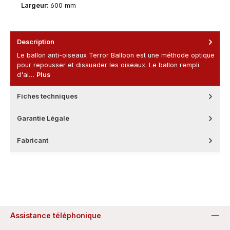
Largeur:
600 mm
Description
Le ballon anti-oiseaux Terror Balloon est une méthode optique
pour repousser et dissuader les oiseaux. Le ballon rempli
d'ai…
Plus
Fiches techniques
Garantie Légale
Fabricant
Assistance téléphonique