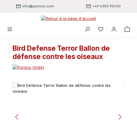
Passer au contenu principal
info@purivox.com
+49 6355 95430
Vous avez 0 artic
Bird Defense Terror Ballon de
défense contre les oiseaux
Ignorer la galerie d'images