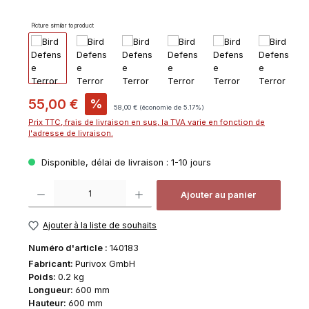
Picture similar to product
Prix de vente :
55,00 €
%
Prix régulier :
58,00 €
(économie de 5.17%)
Prix TTC, frais de livraison en sus, la TVA varie en fonction de
l'adresse de livraison.
Disponible, délai de livraison : 1-10 jours
Quantité de produit : Entrez la quantité souhaitée ou utilisez les bouton
Ajouter au panier
Ajouter à la liste de souhaits
Numéro d'article :
140183
Fabricant:
Purivox GmbH
Poids:
0.2 kg
Longueur:
600 mm
Hauteur:
600 mm