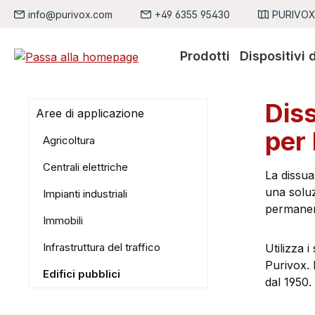
info@purivox.com
+49 6355 95430
PURIVOX,
sa al contenuto principale
Salta alla ricerca
Passa alla navigazione principale
Prodotti
Dispositivi 
Diss
Aree di applicazione
per
Agricoltura
Centrali elettriche
La dissua
una solu
Impianti industriali
permanent
Immobili
Infrastruttura del traffico
Utilizza i
Purivox. 
Edifici pubblici
dal 1950.