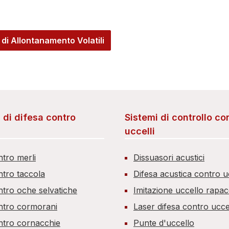
 di Allontanamento Volatili
i di difesa contro
Sistemi di controllo co
uccelli
ntro merli
Dissuasori acustici
ntro taccola
Difesa acustica contro uc
ntro oche selvatiche
Imitazione uccello rapa
ntro cormorani
Laser difesa contro uccel
ntro cornacchie
Punte d'uccello