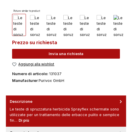
Picture similar to product
Prezzo su richiesta
Invia una richiesta
Aggiungi alla wishlist
Numero di articolo:
131037
Manufacturer
Purivox GmbH
Descrizione
Le teste di spruzzatura herbicida Sprayflex schermate sono
utilizzate per un trattamento delle erbacce pulito e semplice
fin…
Di più