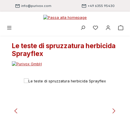
Passa al contenuto principale
info@purivox.com
+49 6355 95430
Hai 0 articoli nell
Le teste di spruzzatura herbicida
Sprayflex
Salta la galleria di immagini