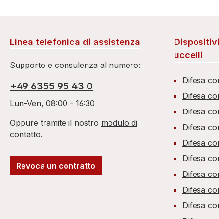
Linea telefonica di assistenza
Dispositiv
uccelli
Supporto e consulenza al numero:
Difesa co
+49 6355 95 43 0
Difesa co
Lun-Ven, 08:00 - 16:30
Difesa co
Oppure tramite il nostro
modulo di
Difesa co
contatto
.
Difesa co
Difesa co
Revoca un contratto
Difesa co
Difesa con
Difesa co