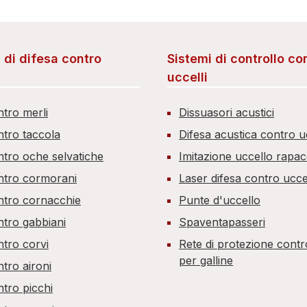
i di difesa contro
Sistemi di controllo co
uccelli
ntro merli
Dissuasori acustici
ntro taccola
Difesa acustica contro uc
ntro oche selvatiche
Imitazione uccello rapa
ntro cormorani
Laser difesa contro uccel
ntro cornacchie
Punte d'uccello
ntro gabbiani
Spaventapasseri
ntro corvi
Rete di protezione contro
per galline
tro aironi
ntro picchi