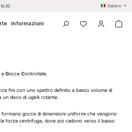
Italiano
 16:30
rte
Informazioni
Hai 0 articoli nella lista
e a
G
occe
C
ontrollate.
cce fini con uno spettro definito a basso volume di
 un disco di ugelli rotante.
si formano gocce di dimensioni uniformi che vengono
lla forza centrifuga, dove poi cadono verso il basso