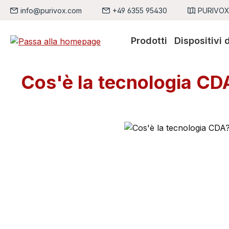
info@purivox.com
+49 6355 95430
PURIVOX,
sa al contenuto principale
Salta alla ricerca
Passa alla navigazione principale
Prodotti
Dispositivi 
Cos'è la tecnologia CD
Salta la galleria di immagini