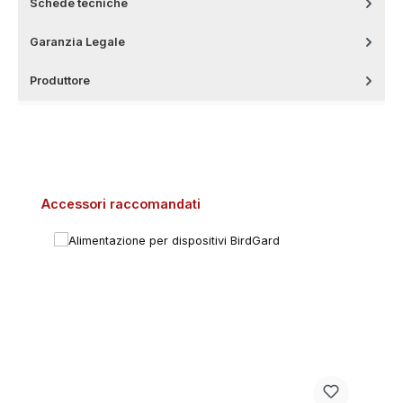
Schede tecniche
Garanzia Legale
Produttore
Salta la galleria dei prodotti
Accessori raccomandati