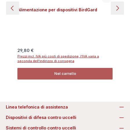
Alimentazione per dispositivi BirdGard
Prezzo normale:
29,80 €
Prezzi incl. IVA più costi di spedizione, l'IVA varia a
seconda dell'indirizzo di consegna
Nel carrello
Linea telefonica di assistenza
Dispositivi di difesa contro uccelli
Sistemi di controllo contro uccelli