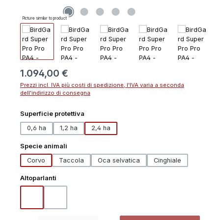
Picture similar to product
Prezzo normale:
1.094,00 €
Prezzi incl. IVA più costi di spedizione, l'IVA varia a seconda
dell'indirizzo di consegna
Seleziona
Superficie protettiva
0,6 ha
1,2 ha
2,4 ha
Seleziona
Specie animali
Corvo
Taccola
Oca selvatica
Cinghiale
Seleziona
Altoparlanti
Altoparlante standard PA4
Altoparlante PA4 ad alte performance
Quantità del prodotto: inserisci la quantità desiderata o usa i pulsanti p