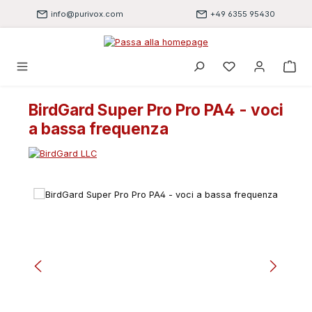
Passa al contenuto principale
info@purivox.com
+49 6355 95430
Hai 0 articoli nell
BirdGard Super Pro Pro PA4 - voci
a bassa frequenza
Salta la galleria di immagini