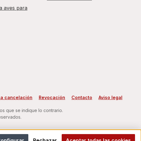
a aves para
la cancelación
Revocación
Contacto
Aviso legal
s que se indique lo contrario.
eservados.
onfigurar
Rechazar
Aceptar todas las cookies