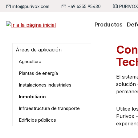
info@purivox.com
+49 6355 95430
PURIVOX,
tar al contenido principal
Saltar a la búsqueda
Saltar a la navegación principal
Productos
Def
Con
Áreas de aplicación
Tec
Agricultura
Plantas de energía
El sistem
solución
Instalaciones industriales
permanen
Inmobiliario
Infraestructura de transporte
Utilice l
Purivox 
Edificios públicos
experienc