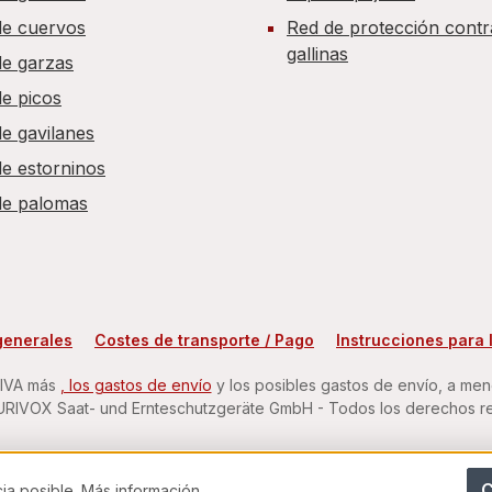
de cuervos
Red de protección contr
gallinas
de garzas
e picos
e gavilanes
e estorninos
de palomas
generales
Costes de transporte / Pago
Instrucciones para 
 IVA más
, los gastos de envío
y los posibles gastos de envío, a meno
RIVOX Saat- und Ernteschutzgeräte GmbH - Todos los derechos r
C
cia posible.
Más información...