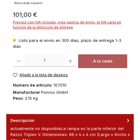
Picture similar to product
Precio normal:
101,00 €
Precios con IVA incluido, más gastos de envío, el IVA varía en
función de la dirección de entrega
Listo para el envío en 300 días, plazo de entrega 1-3
días
Cantidad del producto: introduce la cantidad deseada o usa los botones
A la cesta
Añadir a la lista de deseos
Número de artículo:
107010
Manufacturer
Purivox GmbH
Peso:
2.15 kg
Descripción
actualmente no disponibleLa rampa es la parte inferior del
Razzo Triplex V. Dimensiones: 88 x 4 x 4 cm (Largo x Ancho x