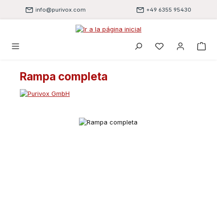
Saltar al contenido principal
info@purivox.com
+49 6355 95430
Tienes 0 artículo
Rampa completa
Omitir galería de imágenes